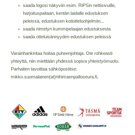
saada logosi näkyviin esim. RiPSin nettisivuille,
harjoituspaitaan, kentän laidalle edustuksen
peleissä, edustuksen kotiotteluohjelmiin...
saada nimetyn kummipelaajan edustuksesta
saada otteluisännyyden edustuksen peleissä
Varainhankintaa hoitaa puheenjohtaja. Ote rohkeasti
yhteyttä, niin mietitään yhdessä sopiva yhteistyömuoto.
Parhaiten tavoittaa sähköpostitse:
mikko.suomalainen(at)riihimaenpalloseura.fi,