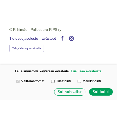
©
Riihimäen Palloseura RiPS ry
Tietosuojaseloste
Evästeet
Facebook
Instagram
Tehty Yhdistysavaimella
Tällä sivustolla käytetään evästeitä.
Lue lisää evästeistä.
Valitse käytettävät evästeet
Välttämättömät
Tilastointi
Markkinointi
Salli vain valitut
Salli kaikki