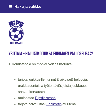
Siirry
Haku ja valikko
sivun
sisältöön
Riihimäen Palloseura ry
yrittäjä - haluatko tukea riihimäen palloseuraa?
Tukemistapoja on monia! Voit esimerkiksi:
tarjota joukkueille (junnut & aikuiset) helppoja,
urakkaluonteisia työtehtäviä, joista joukkueet
saavat korvausta
mainostaa
Ripsiläisessä
tarjota palveluitasi
Fanikortin
etuutena