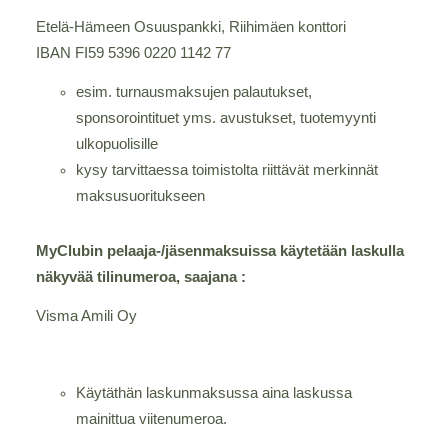
Etelä-Hämeen Osuuspankki, Riihimäen konttori
IBAN FI59 5396 0220 1142 77
esim. turnausmaksujen palautukset,
sponsorointituet yms. avustukset, tuotemyynti
ulkopuolisille
kysy tarvittaessa toimistolta riittävät merkinnät
maksusuoritukseen
MyClubin pelaaja-/jäsenmaksuissa käytetään laskulla
näkyvää tilinumeroa, saajana :
Visma Amili Oy
Käytäthän laskunmaksussa aina laskussa
mainittua viitenumeroa.