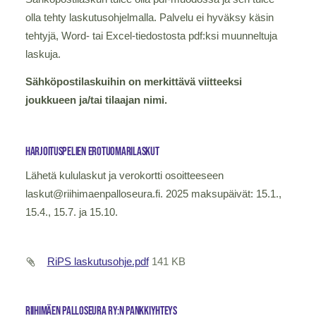
olla tehty laskutusohjelmalla. Palvelu ei hyväksy käsin
tehtyjä, Word- tai Excel-tiedostosta pdf:ksi muunneltuja
laskuja.
Sähköpostilaskuihin on merkittävä viitteeksi
joukkueen ja/tai tilaajan nimi.
Harjoituspelien erotuomarilaskut
Lähetä kululaskut ja verokortti osoitteeseen
laskut@riihimaenpalloseura.fi. 2025 maksupäivät: 15.1.,
15.4., 15.7. ja 15.10.
RiPS laskutusohje.pdf
141 KB
Riihimäen Palloseura ry:n pankkiyhteys