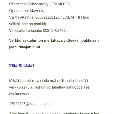
Riihimäen Palloseura ry (1702488-5)
Operaattori: Maventa
Välittäjätunnus: 003721291126 / DABAFIHH (jos
välittäjänne on pankki)
Verkkolasku-osoite: 003717024885
Verkkolaskuihin on merkittävä viitteeksi joukkueen
ja/tai tilaajan nimi.
Sähköpostilaskut
Mikäli laskuttajalla ei ole mahdollisuutta lähettää
verkkolaskuja, laskun voi lähettää sähköpostitse
osoitteeseen:
17024885@scan.netvisor.fi
Sähköpostilaskun tulee olla pdf-muodossa ja sen tulee