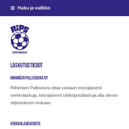
Siirry
Haku ja valikko
sivun
sisältöön
Riihimäen Palloseura ry
Laskutustiedot
Riihimäen Palloseura ry
Riihimäen Palloseura ottaa vastaan ensisijaisesti
verkkolaskuja, toissijaisesti sähköpostilaskuja alla olevan
ohjeistuksen mukaan.
VERKKOLaskuosoite