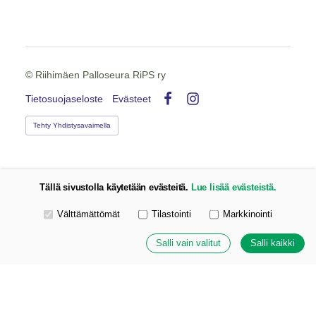
©
Riihimäen Palloseura RiPS ry
Tietosuojaseloste
Evästeet
Facebook
Instagram
Tehty Yhdistysavaimella
Tällä sivustolla käytetään evästeitä.
Lue lisää evästeistä.
Valitse käytettävät evästeet
Välttämättömät
Tilastointi
Markkinointi
Salli vain valitut
Salli kaikki