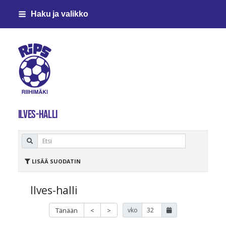
Siirry
Haku ja valikko
sivun
sisältöön
Riihimäen Palloseura ry
Ilves-halli