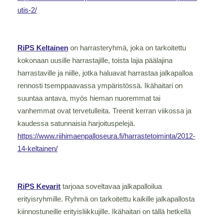
utis-2/
RiPS Keltainen
on harrasteryhmä, joka on tarkoitettu
kokonaan uusille harrastajille, toista lajia päälajina
harrastaville ja niille, jotka haluavat harrastaa jalkapalloa
rennosti tsemppaavassa ympäristössä. Ikähaitari on
suuntaa antava, myös hieman nuoremmat tai
vanhemmat ovat tervetulleita. Treenit kerran viikossa ja
kaudessa satunnaisia harjoituspelejä.
https://www.riihimaenpalloseura.fi/harrastetoiminta/2012-
14-keltainen/
RiPS Kevarit
tarjoaa soveltavaa jalkapalloilua
erityisryhmille. Ryhmä on tarkoitettu kaikille jalkapallosta
kiinnostuneille erityisliikkujille. Ikähaitari on tällä hetkellä