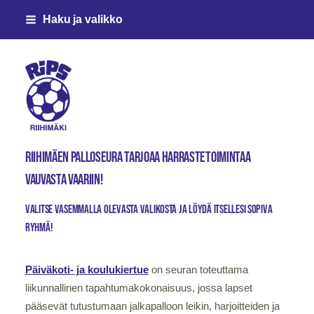
Siirry
Haku ja valikko
sivun
sisältöön
Riihimäen Palloseura ry
Riihimäen palloseura tarjoaa harrastetoimintaa
vauvasta vaariin!
Valitse vasemmalla olevasta valikosta ja löydä itsellesi sopiva
ryhmä!
Päiväkoti- ja koulukiertue
on seuran toteuttama
liikunnallinen tapahtumakokonaisuus, jossa lapset
pääsevät tutustumaan jalkapalloon leikin, harjoitteiden ja