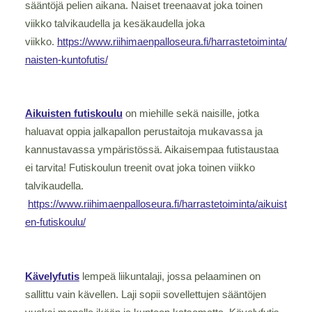
sääntöjä pelien aikana.
Naiset treenaavat joka toinen
viikko talvikaudella ja kesäkaudella joka
viikko.
https://www.riihimaenpalloseura.fi/harrastetoiminta/
naisten-kuntofutis/
Aikuisten futiskoulu
on miehille sekä naisille, jotka
haluavat oppia jalkapallon perustaitoja mukavassa ja
kannustavassa ympäristössä. Aikaisempaa futistaustaa
ei tarvita! Futiskoulun treenit ovat joka toinen viikko
talvikaudella.
https://www.riihimaenpalloseura.fi/harrastetoiminta/aikuist
en-futiskoulu/
Kävelyfutis
lempeä liikuntalaji, jossa pelaaminen on
sallittu vain kävellen. Laji sopii sovellettujen sääntöjen