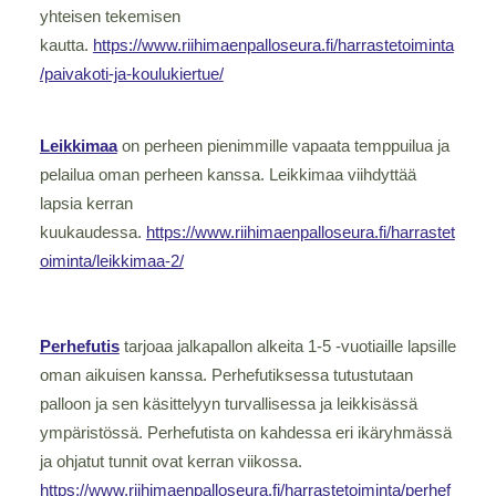
yhteisen tekemisen
kautta.
https://www.riihimaenpalloseura.fi/harrastetoiminta
/paivakoti-ja-koulukiertue/
Leikkimaa
on perheen pienimmille vapaata temppuilua ja
pelailua oman perheen kanssa. Leikkimaa viihdyttää
lapsia kerran
kuukaudessa.
https://www.riihimaenpalloseura.fi/harrastet
oiminta/leikkimaa-2/
Perhefutis
tarjoaa jalkapallon alkeita 1-5 -vuotiaille lapsille
oman aikuisen kanssa. Perhefutiksessa tutustutaan
palloon ja sen käsittelyyn turvallisessa ja leikkisässä
ympäristössä. Perhefutista on kahdessa eri ikäryhmässä
ja ohjatut tunnit ovat kerran viikossa.
https://www.riihimaenpalloseura.fi/harrastetoiminta/perhef