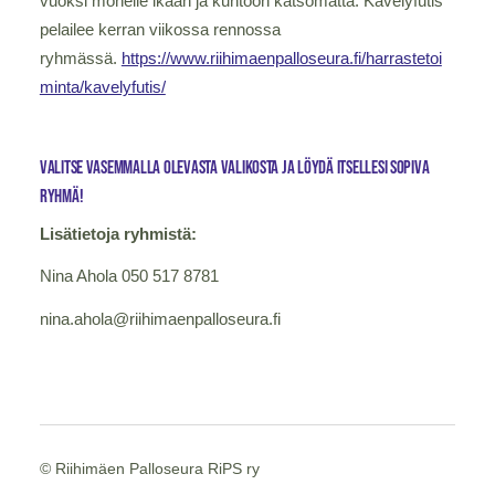
vuoksi monelle ikään ja kuntoon katsomatta. Kävelyfutis
pelailee kerran viikossa rennossa
ryhmässä.
https://www.riihimaenpalloseura.fi/harrastetoi
minta/kavelyfutis/
Valitse vasemmalla olevasta valikosta ja löydä itsellesi sopiva
ryhmä!
Lisätietoja ryhmistä:
Nina Ahola 050 517 8781
nina.ahola@riihimaenpalloseura.fi
©
Riihimäen Palloseura RiPS ry