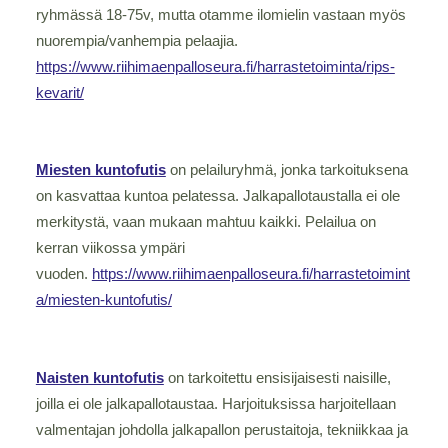
ryhmässä 18-75v, mutta otamme ilomielin vastaan myös
nuorempia/vanhempia pelaajia.
https://www.riihimaenpalloseura.fi/harrastetoiminta/rips-
kevarit/
Miesten kuntofutis
on pelailuryhmä, jonka tarkoituksena
on kasvattaa kuntoa pelatessa. Jalkapallotaustalla ei ole
merkitystä, vaan mukaan mahtuu kaikki. Pelailua on
kerran viikossa ympäri
vuoden.
https://www.riihimaenpalloseura.fi/harrastetoimint
a/miesten-kuntofutis/
Naisten kuntofutis
on tarkoitettu ensisijaisesti naisille,
joilla ei ole jalkapallotaustaa. Harjoituksissa harjoitellaan
valmentajan johdolla jalkapallon perustaitoja, tekniikkaa ja