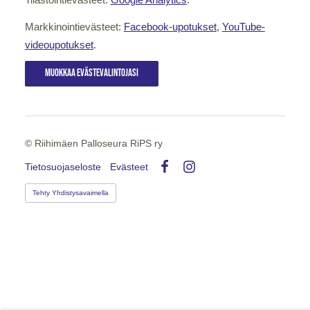
Markkinointievästeet:
Facebook-upotukset
,
YouTube-
videoupotukset
.
Muokkaa evästevalintojasi
©
Riihimäen Palloseura RiPS ry
Tietosuojaseloste
Evästeet
Facebook
Instagram
Tehty Yhdistysavaimella