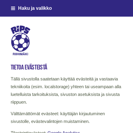
Siirry
Haku ja valikko
sivun
sisältöön
Riihimäen Palloseura ry
Tietoa evästeistä
Tällä sivustolla saatetaan käyttää evästeitä ja vastaavia
tekniikoita (esim. localstorage) yhteen tai useampaan alla
luetelluista tarkoituksista, sivuston asetuksista ja sivusta
riippuen.
Välttämättömät evästeet: käyttäjän kirjautuminen
sivustolle, evästevalintojen muistaminen.
Tilastointievästeet:
Google Analytics
.