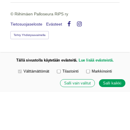
©
Riihimäen Palloseura RiPS ry
Tietosuojaseloste
Evästeet
Facebook
Instagram
Tehty Yhdistysavaimella
Tällä sivustolla käytetään evästeitä.
Lue lisää evästeistä.
Valitse käytettävät evästeet
Välttämättömät
Tilastointi
Markkinointi
Salli vain valitut
Salli kaikki