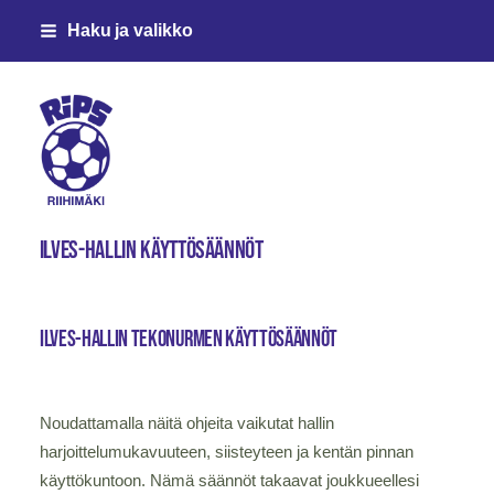
Siirry
Haku ja valikko
sivun
sisältöön
Riihimäen Palloseura ry
ILVES-HALLIN käyttösäännöt
ILVES-HALLIN tekonurmen käyttösäännöt
Noudattamalla näitä ohjeita vaikutat hallin
harjoittelumukavuuteen, siisteyteen ja kentän pinnan
käyttökuntoon. Nämä säännöt takaavat joukkueellesi