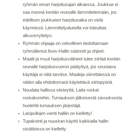
ryhmän oman harjoitusajan alkaessa. Joukkue ei
saa mennä kentän reunoille lämmittelemään, jos
edellisen joukkueen harjoitusaika on vielä
käynnissä. Lämmittelyalueella voi toteuttaa
alkuverryttelyn.
Ryhmän ohjaaja on velvollinen tiedottamaan
ryhmällensä Ilves-Hallin säännöt ja ohjeet.
Maalit ja muut harjoitusvälineet tulee siirtää kentän
reunalle harjoitusvuoron päätyttyä, jos seuraava
käyttäjä ei niitä tarvitse. Maaleja siirrettäessä on
niiden alla ehdottomasti käytettävä siirtopyöriä
Noudata hallissa siisteyttä. Laita roskat
roskakoreihin. Turnauksen jälkeisestä siivouksesta
huolehtii turnauksen järjestäjä
Lasipullojen vienti halliin on kielletty!
Tupakointi ja nuuskan käyttö kaikkialla hallin
sisätiloissa on kielletty