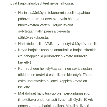
hyvät harjoitteluolosuhteet myös jatkossa.
Hallin sisäänkäynti tekonurmialueelle tapahtuu
pääovesta, muut ovet ovat vain hätä- ja
huoltokäyttöä varten. Harjoitusvalot
sytytetään hallin päässä olevasta
sähkökeskuksesta.
Harjoittelu sallittu VAIN myönnetyillä käyttövuoroilla.
Käytä harjoittelussa asianmukaisia harjoituskenkiä:
(rautanappien ja piikkareiden käyttö nurmella
kielletty)
Kumirouheen heittely/kasaaminen sekä alustan
tökkiminen terävillä esineillä on kiellettyä. Täten
esim upotettavien pujottelukeppien käyttö on
kielletty.
Mahdolliset harjoitusvuorojen peruuntumiset on
ilmoitettava ehdottomasti Ilves-halli Oy:lle 10 vrk
ennen varattua harjoitusaikaa. Mikäli halliyhtiö