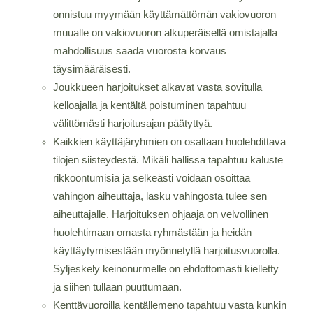
onnistuu myymään käyttämättömän vakiovuoron
muualle on vakiovuoron alkuperäisellä omistajalla
mahdollisuus saada vuorosta korvaus
täysimääräisesti.
Joukkueen harjoitukset alkavat vasta sovitulla
kelloajalla ja kentältä poistuminen tapahtuu
välittömästi harjoitusajan päätyttyä.
Kaikkien käyttäjäryhmien on osaltaan huolehdittava
tilojen siisteydestä. Mikäli hallissa tapahtuu kaluste
rikkoontumisia ja selkeästi voidaan osoittaa
vahingon aiheuttaja, lasku vahingosta tulee sen
aiheuttajalle. Harjoituksen ohjaaja on velvollinen
huolehtimaan omasta ryhmästään ja heidän
käyttäytymisestään myönnetyllä harjoitusvuorolla.
Syljeskely keinonurmelle on ehdottomasti kielletty
ja siihen tullaan puuttumaan.
Kenttävuoroilla kentällemeno tapahtuu vasta kunkin