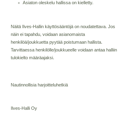
Asiaton oleskelu hallissa on kielletty.
Näitä Ilves-Hallin käyttösääntöjä on noudatettava. Jos
näin ei tapahdu, voidaan asianomaista
henkilöä/joukkuetta pyytää poistumaan hallista.
Tarvittaessa henkilölle/joukkueelle voidaan antaa halliin
tulokielto määräajaksi.
Nautinnollisia harjoitteluhetkiä
Ilves-Halli Oy