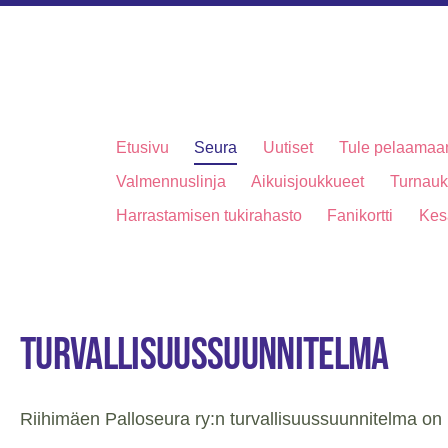
Etusivu
Seura
Uutiset
Tule pelaamaa
Valmennuslinja
Aikuisjoukkueet
Turnauks
Harrastamisen tukirahasto
Fanikortti
Kes
Turvallisuussuunnitelma
Riihimäen Palloseura ry:n turvallisuussuunnitelma on 