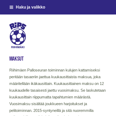
Siirry
Haku ja valikko
sivun
sisältöön
Riihimäen Palloseura ry
Maksut
Riihimäen Palloseuran toiminnan kulujen kattamiseksi
peritään tasaeriin jaettua kuukausittaista maksua, joka
määritellään ikäkausittain. Kuukausittainen maksu on 12
kuukaudelle tasaisesti jaettu vuosimaksu. Se laskutetaan
kuukausittain riippumatta tapahtumien määrästä.
Vuosimaksu sisältää joukkueen harjoitukset ja
pelitoiminnan. 2015-syntyneillä ja sitä nuoremmilla