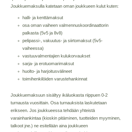
Joukkuemaksulla katetaan oman joukkueen kulut kuten:
halli- ja kenttämaksut
osa oman vaiheen valmennuskoordinaattorin
palkasta (5v5 ja 8v8)
pelipassi-, vakuutus- ja siirtomaksut (5v5-
vaiheessa)
vastuuvalmentajien kulukorvaukset
sarja- ja erotuomarimaksut
huolto- ja harjoitusvälineet
toimihenkilöiden varustehankinnat
Joukkuemaksuun sisältyy ikäluokasta riippuen 0-2
turnausta vuosittain. Osa turnauksista laskutetaan
erikseen. Jos joukkueessa tehdään yhteistä
varainhankintaa (kioskin pitäminen, tuotteiden myyminen,
talkoot jne.) ne esitellään aina joukkueen