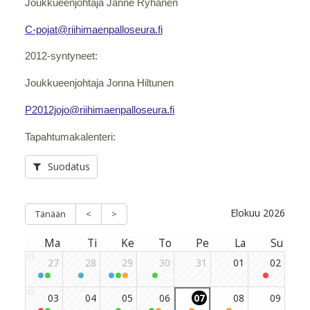
Joukkueenjohtaja Janne Ryhänen
C-pojat@riihimaenpalloseura.fi
2012-syntyneet:
Joukkueenjohtaja Jonna Hiltunen
P2012jojo@riihimaenpalloseura.fi
Tapahtumakalenteri: