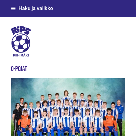
Siirry
Haku ja valikko
sivun
sisältöön
Riihimäen Palloseura ry
C-pojat