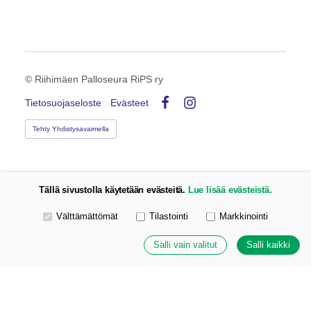
©
Riihimäen Palloseura RiPS ry
Tietosuojaseloste
Evästeet
Facebook
Instagram
Tehty Yhdistysavaimella
Tällä sivustolla käytetään evästeitä.
Lue lisää evästeistä.
Valitse käytettävät evästeet
Välttämättömät
Tilastointi
Markkinointi
Salli vain valitut
Salli kaikki