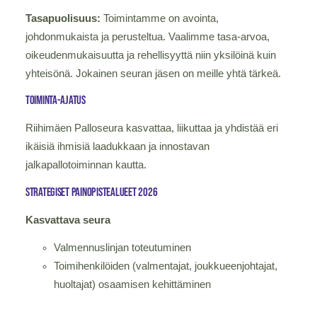
Tasapuolisuus:
Toimintamme on avointa,
johdonmukaista ja perusteltua. Vaalimme tasa-arvoa,
oikeudenmukaisuutta ja rehellisyyttä niin yksilöinä kuin
yhteisönä. Jokainen seuran jäsen on meille yhtä tärkeä.​
toiminta-ajatus
Riihimäen Palloseura kasvattaa, liikuttaa ja yhdistää eri
ikäisiä ihmisiä laadukkaan ja innostavan
jalkapallotoiminnan kautta.​
strategiset painopistealueet 2026
Kasvattava seura
Valmennuslinjan toteutuminen
Toimihenkilöiden (valmentajat, joukkueenjohtajat,
huoltajat) osaamisen kehittäminen