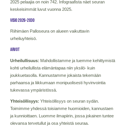
2025 pelaajia on noin 742. Infograafista näet seuran
keskeisimmät luvut vuonna 2025.
VISIO 2026-2030
Riihimäen Palloseura on alueen vaikuttavin
urheiluyhteisö. ​
arvot
Urheilullisuus:
Mahdollistamme ja tuemme kehittymistä
kohti urheilullista elämäntapaa niin yksilö- kuin
joukkuetasolla. Kannustamme jokaista tekemään
parhaansa ja liikkumaan monipuolisesti hyvinvointia
tukevassa ympäristössä.​
Yhteisöllisyys:
Yhteisöllisyys on seuran sydän.
Toimimme yhdessä toisiamme huomioiden, kannustaen
ja kunnioittaen. Luomme ilmapiirin, jossa jokainen tuntee
olevansa tervetullut ja osa yhteistä seuraa.​