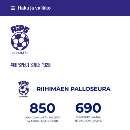
Siirry
Haku ja valikko
sivun
sisältöön
Riihimäen Palloseura ry
#ripspect since 1928