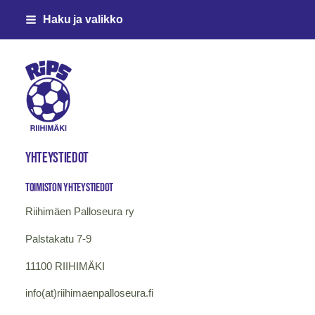
Siirry
Haku ja valikko
sivun
sisältöön
Riihimäen Palloseura ry
YHTEYSTIEDOT
Toimiston YHTEYSTIEDOT
Riihimäen Palloseura ry
Palstakatu 7-9
11100 RIIHIMÄKI
info(at)riihimaenpalloseura.fi