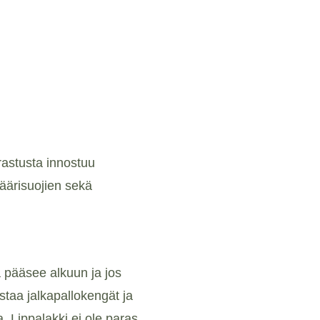
rastusta innostuu
säärisuojien sekä
a pääsee alkuun ja jos
staa jalkapallokengät ja
. Lippalakki ei ole paras