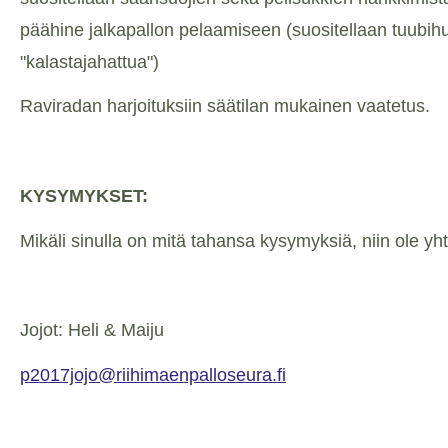
päähine jalkapallon pelaamiseen (suositellaan tuubih
"kalastajahattua")
Raviradan harjoituksiin säätilan mukainen vaatetus.
KYSYMYKSET:
Mikäli sinulla on mitä tahansa kysymyksiä, niin ole y
Jojot: Heli & Maiju
p2017jojo@riihimaenpalloseura.fi