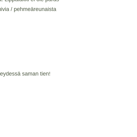
uivia / pehmeäreunaista
hteydessä saman tien!