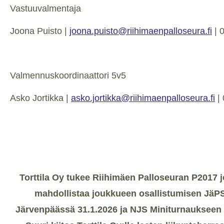
Vastuuvalmentaja
Joona Puisto |
joona.puisto@riihimaenpalloseura.fi
| 
Valmennuskoordinaattori 5v5
Asko Jortikka |
asko.jortikka@riihimaenpalloseura.fi
| 
Torttila Oy tukee Riihimäen Palloseuran P2017 
mahdollistaa joukkueen osallistumisen JäP
Järvenpäässä 31.1.2026 ja NJS Miniturnaukseen 