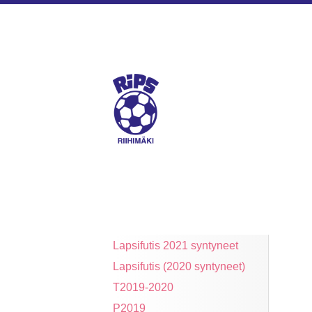
Siirry
sivun
sisältöön
Riihimäen Palloseura ry
Lapsifutis 2021 syntyneet
Lapsifutis (2020 syntyneet)
T2019-2020
P2019