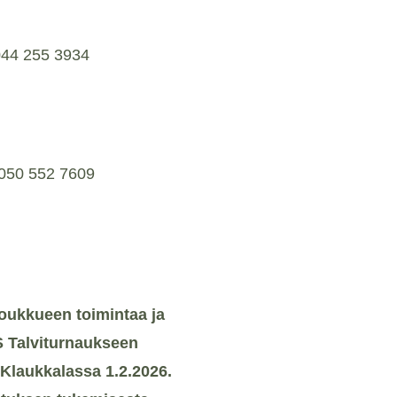
044 255 3934
050 552 7609
joukkueen toimintaa ja
S Talviturnaukseen
Klaukkalassa 1.2.2026.