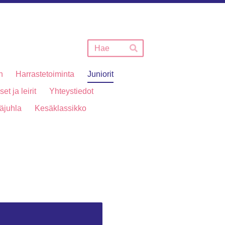
Haku
Hae
n
Harrastetoiminta
Juniorit
et ja leirit
Yhteystiedot
äjuhla
Kesäklassikko