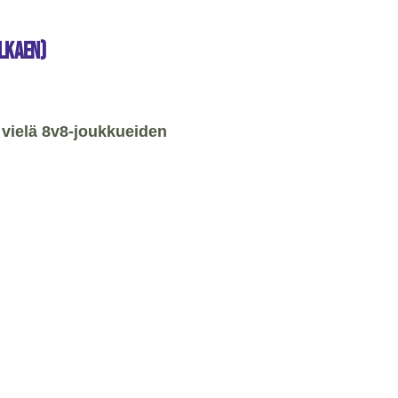
alkaen)
a vielä 8v8-joukkueiden