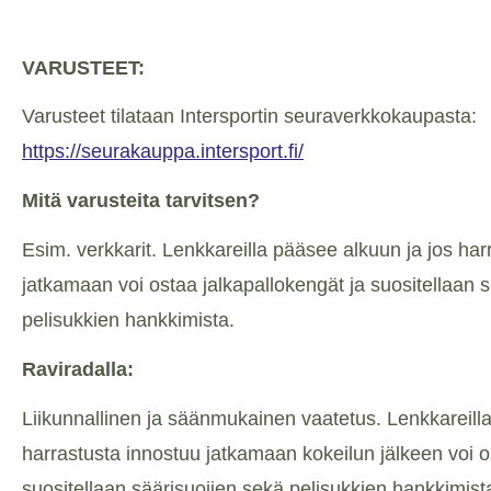
VARUSTEET:
Varusteet tilataan Intersportin seuraverkkokaupasta:
https://seurakauppa.intersport.fi/
Mitä varusteita tarvitsen?
Esim. verkkarit. Lenkkareilla pääsee alkuun ja jos har
jatkamaan voi ostaa jalkapallokengät ja suositellaan 
pelisukkien hankkimista.
Raviradalla:
Liikunnallinen ja säänmukainen vaatetus. Lenkkareill
harrastusta innostuu jatkamaan kokeilun jälkeen voi o
suositellaan säärisuojien sekä pelisukkien hankkimista