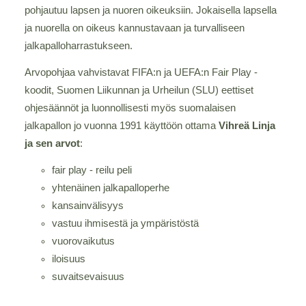
pohjautuu lapsen ja nuoren oikeuksiin. Jokaisella lapsella
ja nuorella on oikeus kannustavaan ja turvalliseen
jalkapalloharrastukseen.
Arvopohjaa vahvistavat FIFA:n ja UEFA:n Fair Play -
koodit, Suomen Liikunnan ja Urheilun (SLU) eettiset
ohjesäännöt ja luonnollisesti myös suomalaisen
jalkapallon jo vuonna 1991 käyttöön ottama
Vihreä Linja
ja sen arvot
:
fair play - reilu peli
yhtenäinen jalkapalloperhe
kansainvälisyys
vastuu ihmisestä ja ympäristöstä
vuorovaikutus
iloisuus
suvaitsevaisuus