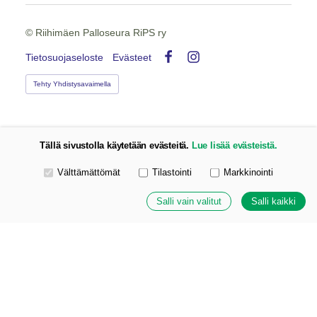
©
Riihimäen Palloseura RiPS ry
Tietosuojaseloste
Evästeet
Facebook
Instagram
Tehty Yhdistysavaimella
Tällä sivustolla käytetään evästeitä.
Lue lisää evästeistä.
Valitse käytettävät evästeet
Välttämättömät
Tilastointi
Markkinointi
Salli vain valitut
Salli kaikki