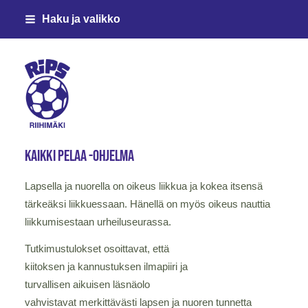
Siirry
Haku ja valikko
sivun
sisältöön
Riihimäen Palloseura ry
Kaikki pelaa -ohjelma
Lapsella ja nuorella on oikeus liikkua ja kokea itsensä
tärkeäksi liikkuessaan. Hänellä on myös oikeus nauttia
liikkumisestaan urheiluseurassa.
Tutkimustulokset osoittavat, että
kiitoksen ja kannustuksen ilmapiiri ja
turvallisen aikuisen läsnäolo
vahvistavat merkittävästi lapsen ja nuoren tunnetta