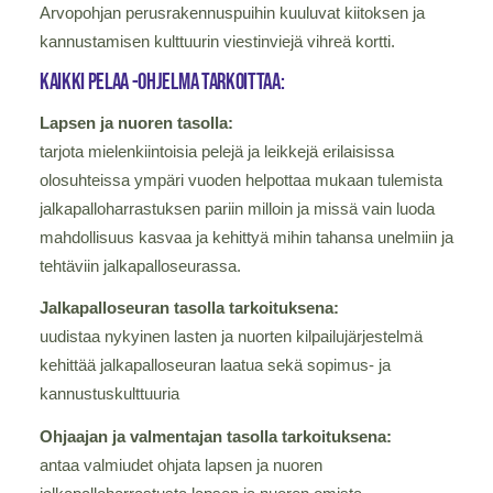
Arvopohjan perusrakennuspuihin kuuluvat kiitoksen ja
kannustamisen kulttuurin viestinviejä vihreä kortti.
Kaikki Pelaa -ohjelma tarkoittaa:
Lapsen ja nuoren tasolla:
tarjota mielenkiintoisia pelejä ja leikkejä erilaisissa
olosuhteissa ympäri vuoden helpottaa mukaan tulemista
jalkapalloharrastuksen pariin milloin ja missä vain luoda
mahdollisuus kasvaa ja kehittyä mihin tahansa unelmiin ja
tehtäviin jalkapalloseurassa.
Jalkapalloseuran tasolla tarkoituksena:
uudistaa nykyinen lasten ja nuorten kilpailujärjestelmä
kehittää jalkapalloseuran laatua sekä sopimus- ja
kannustuskulttuuria
Ohjaajan ja valmentajan tasolla tarkoituksena:
antaa valmiudet ohjata lapsen ja nuoren