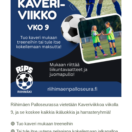
Riihimäen Palloseurassa vietetään Kaveriviikkoa viikolla
9, ja se koskee kaikkia ikäluokkia ja harrasteryhmiä!
🔵 Tuo kaveri mukaan treeneihin
🔵 Tai tule itse uutena pelaajana kokeilemaan jalkapalloa