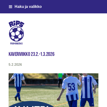
Siirry
Haku ja valikko
sivun
sisältöön
Riihimäen Palloseura ry
Kaveriviikko 23.2.-1.3.2026
5.2.2026