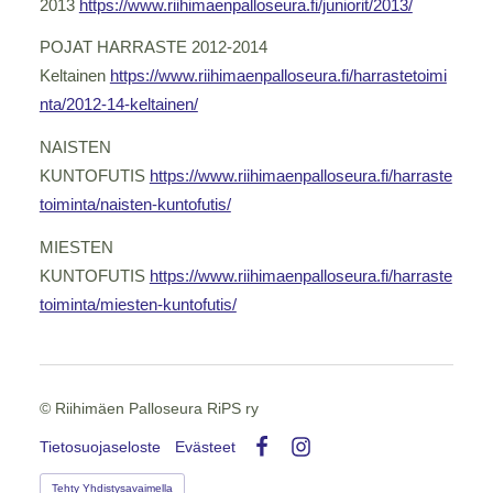
2013
https://www.riihimaenpalloseura.fi/juniorit/2013/
POJAT HARRASTE 2012-2014
Keltainen
https://www.riihimaenpalloseura.fi/harrastetoimi
nta/2012-14-keltainen/
NAISTEN
KUNTOFUTIS
https://www.riihimaenpalloseura.fi/harraste
toiminta/naisten-kuntofutis/
MIESTEN
KUNTOFUTIS
https://www.riihimaenpalloseura.fi/harraste
toiminta/miesten-kuntofutis/
©
Riihimäen Palloseura RiPS ry
Tietosuojaseloste
Evästeet
Facebook
Instagram
Tehty Yhdistysavaimella