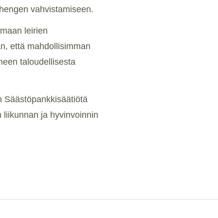
ehengen vahvistamiseen.
maan leirien
an, että mahdollisimman
erheen taloudellisesta
n Säästöpankkisäätiötä
 liikunnan ja hyvinvoinnin