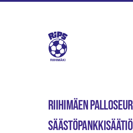
Siirry
sivun
sisältöön
Riihimäen Palloseura ry
Riihimäen Palloseu
Säästöpankkisäätiö