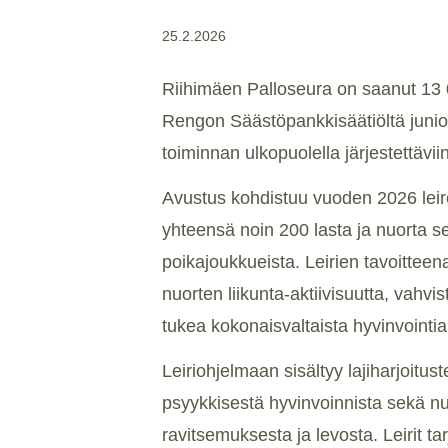
25.2.2026
Riihimäen Palloseura on saanut 13
Rengon Säästöpankkisäätiöltä junio
toiminnan ulkopuolella järjestettäviin 
Avustus kohdistuu vuoden 2026 leirei
yhteensä noin 200 lasta ja nuorta se
poikajoukkueista. Leirien tavoitteen
nuorten liikunta-aktiivisuutta, vahvis
tukea kokonaisvaltaista hyvinvointia
Leiriohjelmaan sisältyy lajiharjoitus
psyykkisestä hyvinvoinnista sekä nu
ravitsemuksesta ja levosta. Leirit t