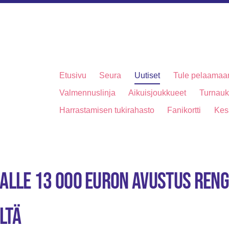
Etusivu
Seura
Uutiset
Tule pelaamaa
Valmennuslinja
Aikuisjoukkueet
Turnauks
Harrastamisen tukirahasto
Fanikortti
Kes
ralle 13 000 euron avustus Ren
ltä