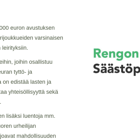
 000 euron avustuksen
rijoukkueiden varsinaisen
leirityksiin.
hin, joihin osallistuu
uran tyttö- ja
a on edistää lasten ja
taa yhteisöllisyyttä sekä
.
ten lisäksi luentoja mm.
oren urheilijan
arjoavat mahdollisuuden