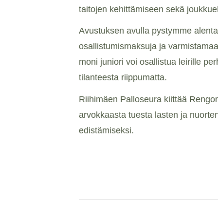
taitojen kehittämiseen sekä joukku
Avustuksen avulla pystymme alenta
osallistumismaksuja ja varmistama
moni juniori voi osallistua leirille p
tilanteesta riippumatta.
Riihimäen Palloseura kiittää Rengo
arvokkaasta tuesta lasten ja nuorten
edistämiseksi.