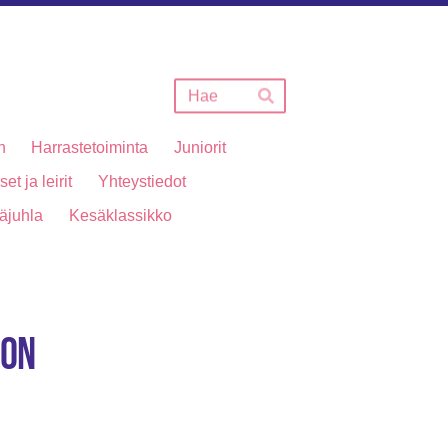
Haku
Hae
n
Harrastetoiminta
Juniorit
et ja leirit
Yhteystiedot
äjuhla
Kesäklassikko
gon