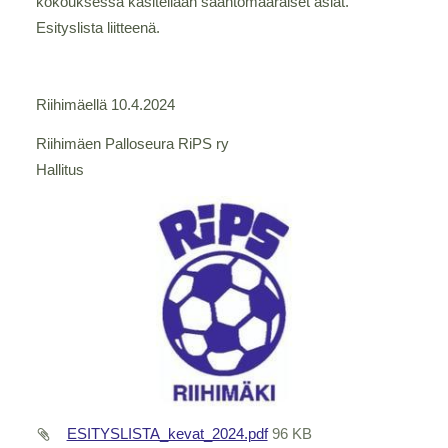
kokouksessa käsitellään sääntömääräiset asiat.
Esityslista liitteenä.
Riihimäellä 10.4.2024
Riihimäen Palloseura RiPS ry
Hallitus
ESITYSLISTA_kevat_2024.pdf
96 KB