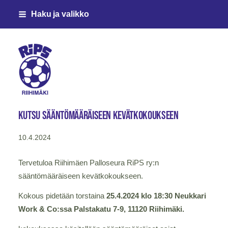
Siirry
Haku ja valikko
sivun
sisältöön
Riihimäen Palloseura ry
KUTSU SÄÄNTÖMÄÄRÄISEEN KEVÄTKOKOUKSEEN
10.4.2024
Tervetuloa Riihimäen Palloseura RiPS ry:n
sääntömääräiseen kevätkokoukseen.
Kokous pidetään torstaina
25.4.2024 klo 18:30 Neukkari
Work & Co:ssa Palstakatu 7-9, 11120 Riihimäki.