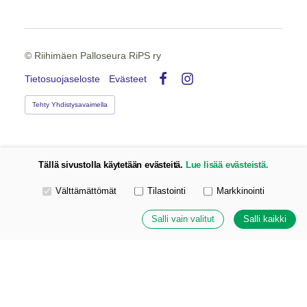
©
Riihimäen Palloseura RiPS ry
Tietosuojaseloste
Evästeet
Facebook
Instagram
Tehty Yhdistysavaimella
Tällä sivustolla käytetään evästeitä.
Lue lisää evästeistä.
Valitse käytettävät evästeet
Välttämättömät
Tilastointi
Markkinointi
Salli vain valitut
Salli kaikki